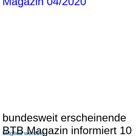
bundesweit erscheinende
BTB Magazin informiert 10
Mitglied werden: