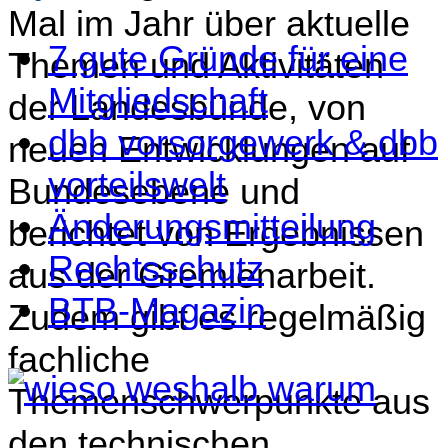
Mal im Jahr über aktuelle
7 gute Gründe für eine
Themen und Aktivitäten
Mitgliedschaft
der Landesbünde, von
dbb vorsorgewerk & dbb
neuen Entwicklungen auf
vorteilswelt
Bundesebene und
Änderungsmitteilung
berichtet von Ergebnissen
Rechtsschutz
aus der Gremienarbeit.
BTB-Magazin
Zudem gibt es regelmäßig
fachliche
Themenschwerpunkte aus
den technischen