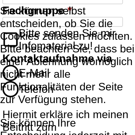
Fachgruppe
*
Sie können selbst
entscheiden, ob Sie die
Bitte senden Sie mir
Cookies zulassen möchten.
Infomaterial zu!
Bitte beachten Sie, dass bei
Kontaktaufnahme via
einer Ablehnung womöglich
E-Mail
nicht mehr alle
Funktionalitäten der Seite
Telefon
zur Verfügung stehen.
Hiermit erkläre ich meinen
Sie können Ihre
Beitritt zum