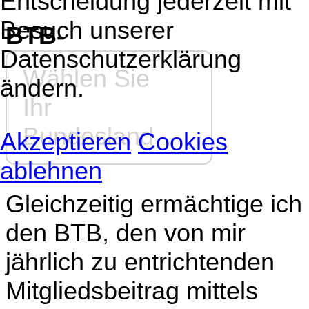
Entscheidung jederzeit mit
Besuch unserer
BTB-
Datenschutzerklärung
Wählen Sie
ändern.
Ihr
Bundesland
Akzeptieren
Cookies
ablehnen
Gleichzeitig ermächtige ich
den BTB, den von mir
jährlich zu entrichtenden
Mitgliedsbeitrag mittels