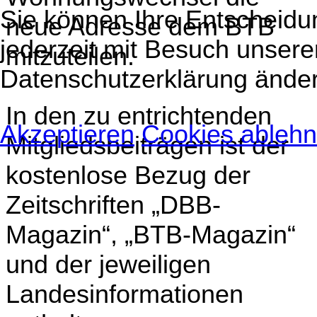
Sie können Ihre Entscheidu
neue Adresse dem BTB
jederzeit mit Besuch unsere
mitzuteilen.
Datenschutzerklärung änder
In den zu entrichtenden
Akzeptieren
Cookies ableh
Mitgliedsbeiträgen ist der
kostenlose Bezug der
Zeitschriften „DBB-
Magazin“, „BTB-Magazin“
und der jeweiligen
Landesinformationen