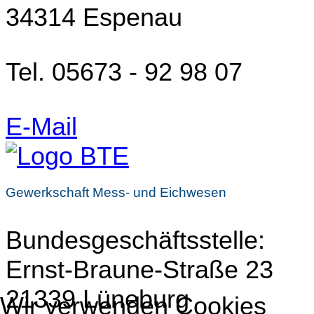
34314 Espenau
Tel. 05673 - 92 98 07
E-Mail
Gewerkschaft Mess- und Eichwesen
Bundesgeschäftsstelle:
Ernst-Braune-Straße 23
21339 Lüneburg
Wir verwenden Cookies