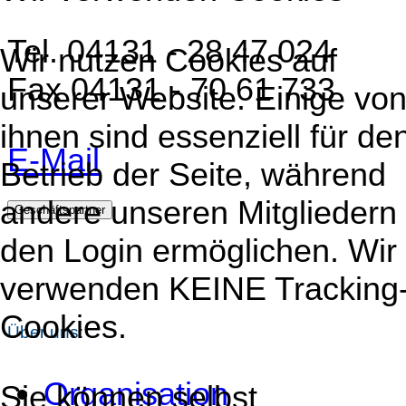
Tel. 04131 - 28 47 024
Wir nutzen Cookies auf
Fax 04131 - 70 61 733
unserer Website. Einige vo
ihnen sind essenziell für de
E-Mail
Betrieb der Seite, während
andere unseren Mitgliedern
Geschäftspartner
den Login ermöglichen. Wir
verwenden KEINE Tracking
Cookies.
Über uns:
Organisation
Sie können selbst