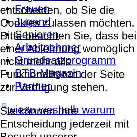
Frauen
entscheiden, ob Sie die
Jugend
Cookies zulassen möchten.
Senioren
Bitte beachten Sie, dass bei
Arbeitnehmer
einer Ablehnung womöglich
Grundsatzprogramm
nicht mehr alle
BTB-Magazin
Funktionalitäten der Seite
Partner
zur Verfügung stehen.
Sie können Ihre
Entscheidung jederzeit mit
Besuch unserer