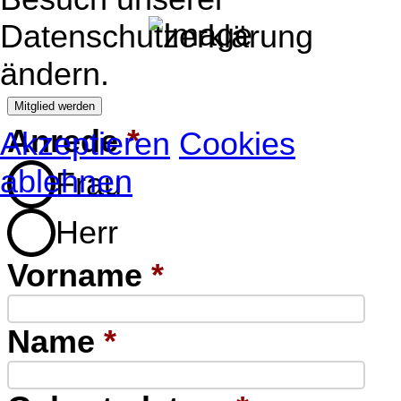
Datenschutzerklärung
ändern.
Mitglied werden
Anrede
*
Akzeptieren
Cookies
ablehnen
Frau
Herr
Vorname
*
Name
*