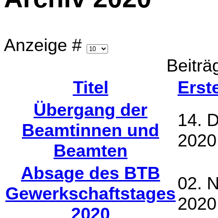
Anzeige #
Beiträ
Titel
Erst
Übergang der
14. 
Beamtinnen und
2020
Beamten
Absage des BTB
02. 
Gewerkschaftstages
2020
2020