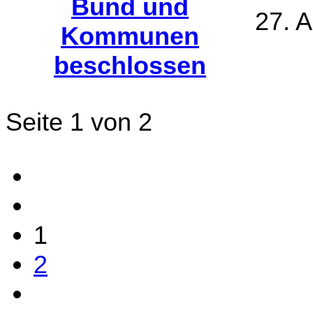
Bund und
27. 
Kommunen
beschlossen
Seite 1 von 2
1
2