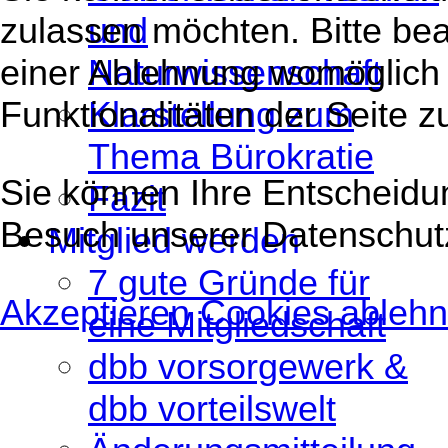
und
zulassen möchten. Bitte bea
Naturwissenschaft
einer Ablehnung womöglich 
Klarstellung zum
Funktionalitäten der Seite 
Thema Bürokratie
Sie können Ihre Entscheidun
Fazit
Besuch unserer Datenschut
Mitglied werden
7 gute Gründe für
Akzeptieren
Cookies ableh
eine Mitgliedschaft
dbb vorsorgewerk &
dbb vorteilswelt