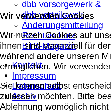
dbb vorsorgewerk &
dbb vorteilswelt
Wir verwenden Cookies
Änderungsmitteilung
Wir nutzen Cookies auf uns
Rechtsschutz
ihnen sind essenziell für de
BTB-Magazin
während andere unseren Mit
Kontakt
ermöglichen. Wir verwende
Impressum
Sie können selbst entscheid
Datenschutz
zulassen möchten. Bitte bea
Archiv
Ablehnung womöglich nicht m