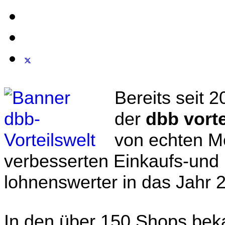
Bereits seit 
der
dbb vorte
von echten Me
verbesserten Einkaufs-und E
lohnenswerter in das Jahr 2
In den über 150 Shops beka