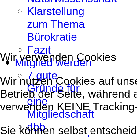
Klarstellung
zum Thema
Bürokratie
Fazit
Wir verwenden Cookies
Mitglied werden
7 gute
Wir nutzen Cookies auf unse
Gründe für
Betrieb der Seite, während 
eine
verwenden KEINE Tracking
Mitgliedschaft
dbb
Sie können selbst entscheid