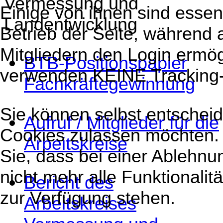
Einige von ihnen sind essenz
Betrieb der Seite, während
Mitgliedern den Login ermög
BTB-Positionspapier
verwenden KEINE Tracking
Fachkräftegewinnung
Sie können selbst entscheid
Aufruf / Mitglieder für die
Cookies zulassen möchten. 
Arbeitskreise
Sie, dass bei einer Ablehn
nicht mehr alle Funktionalit
Bericht des
zur Verfügung stehen.
Arbeitskreises