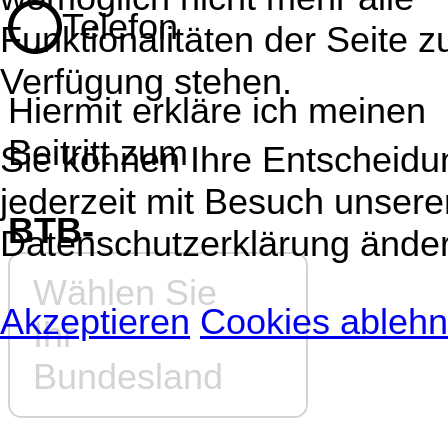
Telefon
Funktionalitäten der Seite z
Verfügung stehen.
Hiermit erkläre ich meinen
Beitritt zum
Sie können Ihre Entscheidu
jederzeit mit Besuch unsere
BTB-
Datenschutzerklärung änder
Wählen Sie
Akzeptieren
Cookies ableh
Ihr
Bundesland