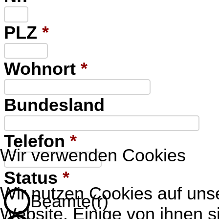
PLZ
*
Wohnort
*
Bundesland
Telefon
*
Wir verwenden Cookies
Status
*
Wir nutzen Cookies auf uns
Beamte(r)
Website. Einige von ihnen s